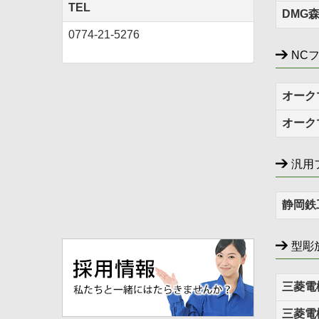
TEL
DMG
0774-21-5276
NC
オーク
オーク
汎用
静岡鉄
型彫
三菱電
三菱電