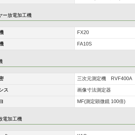
ヤー放電加工機
機
FX20
機
FA10S
機
密
三次元測定機 RVF400A
ンス
画像寸法測定器
ヨ
MF(測定顕微鏡 100倍)
放電加工機