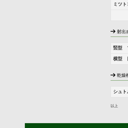
ミツト
射出
竪型 
横型 
乾燥
シュト
以上