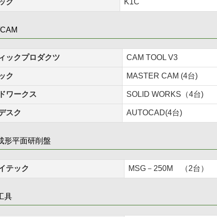
ック
K1C
/CAM
ィックプロダクツ
CAM TOOL V3
ック
MASTER CAM (4台)
ドワークス
SOLID WORKS（4台)
デスク
AUTOCAD(4台)
成形平面研削盤
イテック
MSG－250M （2台）
工具