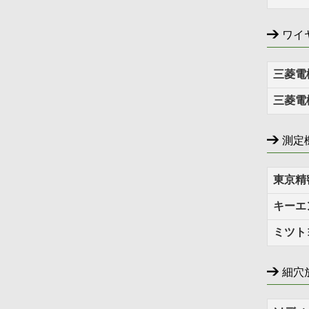
ワイ
三菱電
三菱電
測定
東京精
キーエ
ミツト
細穴