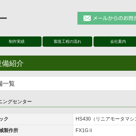
制作実績
製造工程の流れ
会社案内
設備紹介
備一覧
ニングセンター
ック
HS430（リニアモータマシ
械製作所
FX1GⅡ