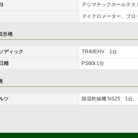
ヨ
デジマチックホールテス
マイクロメーター、ブロ
成形機
ソディック
TR40EHV 1台
日精
PS60t 1台
機
ルツ
除湿乾燥機 NS25 1台