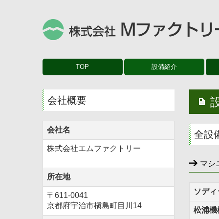
TOP
設備紹介
会社概要
会社名
全設
株式会社エムファクトリー
マシ
所在地
ソディ
〒611-0041
京都府宇治市槇島町目川14
松浦機