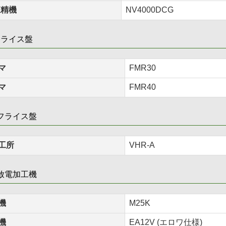
森精機
NV4000DCG
フライス盤
マ
FMR30
マ
FMR40
フライス盤
工所
VHR-A
放電加工機
機
M25K
機
EA12V (エロワ仕様)